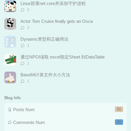
p
t
n
Linux部署net core并添加守护进程
u
e
d
评
2
l
s
o
论
数：
a
t
m
Actor Tom Cruise finally gets an Osca
r
c
a
评
2
论
a
o
r
数：
r
m
t
Dynamic类型和正确用法
t
评
m
i
1
论
i
e
c
数：
通过NPOI读取 excel指定Sheet 到DataTable
c
n
l
评
l
t
e
1
论
e
s
s
数：
Base64计算文件大小方法
s
评
1
论
数：
Blog Info
Posts Num
91
Comments Num
91